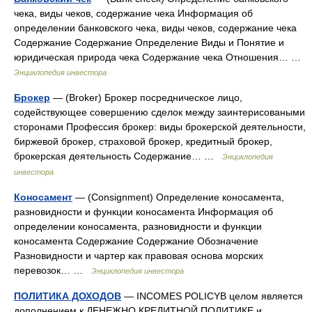
чека, виды чеков, содержание чека Информация об
определении банковского чека, виды чеков, содержание чека
Содержание Содержание Определение Виды и Понятие и
юридическая природа чека Содержание чека Отношения… …
Энциклопедия инвестора
Брокер
— (Broker) Брокер посредническое лицо,
содействующее совершению сделок между заинтерисоваными
сторонами Профессия брокер: виды брокерской деятельности,
биржевой брокер, страховой брокер, кредитный брокер,
брокерская деятельность Содержание… …
Энциклопедия
инвестора
Коносамент
— (Consignment) Определение коносамента,
разновидности и функции коносамента Информация об
определении коносамента, разновидности и функции
коносамента Содержание Содержание Обозначение
Разновидности и чартер как правовая основа морских
перевозок… …
Энциклопедия инвестора
ПОЛИТИКА ДОХОДОВ
— INCOMES POLICYВ целом является
дополнением к ДЕНЕЖНО КРЕДИТНОЙ ПОЛИТИКЕ и